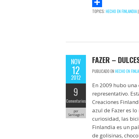
A
e
i
c
w
P
TOPICS:
HECHO EN FINLANDIA
p
t
l
e
i
i
C
p
b
t
n
o
o
t
t
m
o
e
e
p
k
r
r
a
FAZER – DULCE
NOV
e
r
12
s
t
PUBLICADO EN
HECHO EN FINL
2012
t
i
En 2009 hubo una c
9
r
representativo. Es
Comentarios
Creaciones Finlande
azul de Fazer es l
por
Santiago H
curiosidad, las bic
Finlandia es un pa
de golisinas, choco