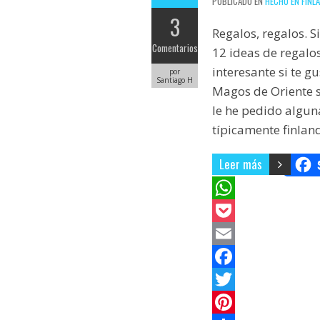
PUBLICADO EN
HECHO EN FINL
3
Regalos, regalos. S
Comentarios
12 ideas de regalo
interesante si te g
por
Santiago H
Magos de Oriente s
le he pedido algun
típicamente finland
Leer más
W
h
P
a
o
E
t
c
m
F
s
k
a
a
T