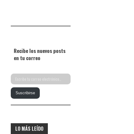
Recibe los nuevos posts
en tu correo
Escribe
tu
Suscribirse
correo
electrónico…
LO MÁS LEÍDO