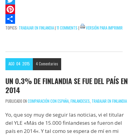
s
k
a
a
T
A
e
i
c
w
P
TOPICS:
TRABAJAR EN FINLANDIA
|
11 COMMENTS
|
VERSIÓN PARA IMPRIMIR
p
t
l
e
i
i
C
p
b
t
n
o
o
t
t
m
o
e
e
p
AGO
04
2015
4
Comentarios
k
r
r
a
e
r
UN 0.3% DE FINLANDIA SE FUE DEL PAÍS EN
s
t
2014
t
i
PUBLICADO EN
COMPARACIÓN CON ESPAÑA
,
FINLANDESES
,
TRABAJAR EN FINLANDIA
r
Yo, que soy muy de seguir las noticias, vi el titular
del YLE «Más de 15.000 finlandeses se fueron del
país en 2014«. Y tal como se espera de mí en mi