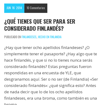
o
e
e
p
JUN
16
2014
10
Comentarios
k
r
r
a
e
r
¿QUÉ TIENES QUE SER PARA SER
s
t
CONSIDERADO FINLANDÉS?
t
i
PUBLICADO EN
FINLANDESES
,
HECHO EN FINLANDIA
r
¿Hay que tener ocho apellidos finlandeses? ¿O
simplemente tener el pasaporte? ¿Hay algo que te
hace finlandés, y que si no lo tienes nunca serás
considerado finlandés? Estas preguntas fueron
respondidas en una encuesta de YLE, que
desgranamos aquí. Ser o no ser (de Finlandia) «Ser
considerado finlandés»: ¿qué significa esto? Antes
de nada decir que lo de los ocho apellidos
finlandeses, era una broma, como también es una
broma…