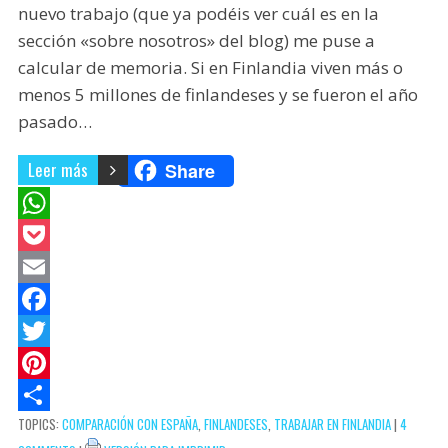
nuevo trabajo (que ya podéis ver cuál es en la
sección «sobre nosotros» del blog) me puse a
calcular de memoria. Si en Finlandia viven más o
menos 5 millones de finlandeses y se fueron el año
pasado…
Leer más
Share
W
h
P
a
o
E
t
c
m
F
s
k
a
a
T
A
e
i
c
w
P
TOPICS:
COMPARACIÓN CON ESPAÑA
,
FINLANDESES
,
TRABAJAR EN FINLANDIA
|
4
p
t
l
e
i
i
C