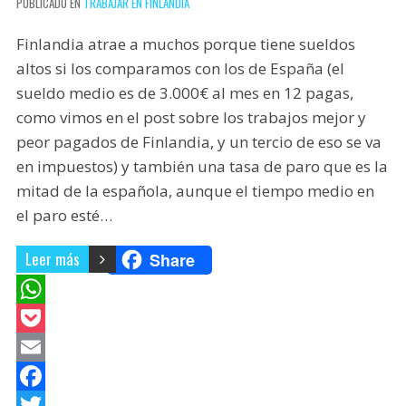
PUBLICADO EN
TRABAJAR EN FINLANDIA
Finlandia atrae a muchos porque tiene sueldos
altos si los comparamos con los de España (el
sueldo medio es de 3.000€ al mes en 12 pagas,
como vimos en el post sobre los trabajos mejor y
peor pagados de Finlandia, y un tercio de eso se va
en impuestos) y también una tasa de paro que es la
mitad de la española, aunque el tiempo medio en
el paro esté…
Leer más
Share
W
h
P
a
o
E
t
c
m
F