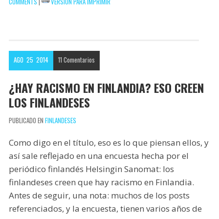
COMMENTS
|
VERSIÓN PARA IMPRIMIR
p
b
t
n
o
o
t
t
m
o
e
e
p
k
r
r
a
AGO
25
2014
11
Comentarios
e
r
s
t
¿HAY RACISMO EN FINLANDIA? ESO CREEN
t
i
LOS FINLANDESES
r
PUBLICADO EN
FINLANDESES
Como digo en el título, eso es lo que piensan ellos, y
así sale reflejado en una encuesta hecha por el
periódico finlandés Helsingin Sanomat: los
finlandeses creen que hay racismo en Finlandia.
Antes de seguir, una nota: muchos de los posts
referenciados, y la encuesta, tienen varios años de