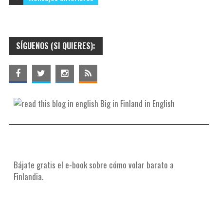
e
r
s
t
t
i
SÍGUENOS (SI QUIERES):
r
Big in Finland in English
Bájate gratis el e-book sobre cómo volar barato a
Finlandia.