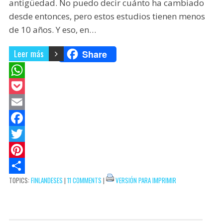
antigüedad. No puedo decir cuánto ha cambiado
desde entonces, pero estos estudios tienen menos
de 10 años. Y eso, en…
Leer más
Share
W
h
P
a
o
E
t
c
m
F
s
k
a
a
T
A
e
i
c
w
P
TOPICS:
FINLANDESES
|
11 COMMENTS
|
VERSIÓN PARA IMPRIMIR
p
t
l
e
i
i
C
p
b
t
n
o
o
t
t
m