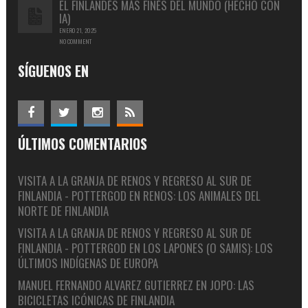
EL FINLANDÉS MÁS FINÉS DEL MUNDO (HECHO CON
IA)
ENERO 21, 2025
NO COMMENT
SÍGUENOS EN
ÚLTIMOS COMENTARIOS
VISITA A LA GRANJA DE RENOS Y REGRESO AL SUR DE
FINLANDIA - POTTERGOD
EN
RENOS: LOS ANIMALES DEL
NORTE DE FINLANDIA
VISITA A LA GRANJA DE RENOS Y REGRESO AL SUR DE
FINLANDIA - POTTERGOD
EN
LOS LAPONES (O SAMIS): LOS
ÚLTIMOS INDÍGENAS DE EUROPA
MANUEL FERNANDO ALVAREZ GUTIERREZ
EN
JOPO: LAS
BICICLETAS ICÓNICAS DE FINLANDIA