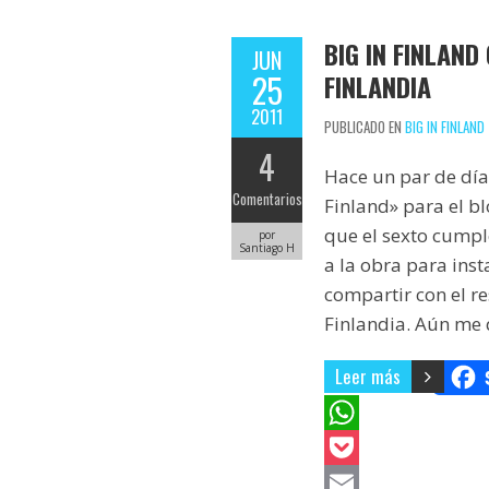
k
r
r
a
BIG IN FINLAN
JUN
e
r
25
FINLANDIA
s
t
2011
PUBLICADO EN
BIG IN FINLAND
t
i
4
r
Hace un par de día
Comentarios
Finland» para el b
que el sexto cump
por
Santiago H
a la obra para ins
compartir con el r
Finlandia. Aún me
Leer más
W
h
P