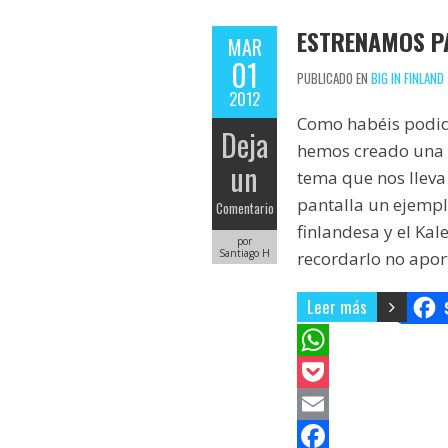
ESTRENAMOS P
MAR
01
PUBLICADO EN
BIG IN FINLAND
2012
Como habéis podido
Deja
hemos creado una 
un
tema que nos lleva
pantalla un ejemplo
Comentario
finlandesa y el Kal
por
Santiago H
recordarlo no apo
Leer más
W
h
P
a
o
E