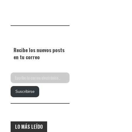
Recibe los nuevos posts
en tu correo
Escribe
tu
Suscribirse
correo
electrónico…
LO MÁS LEÍDO